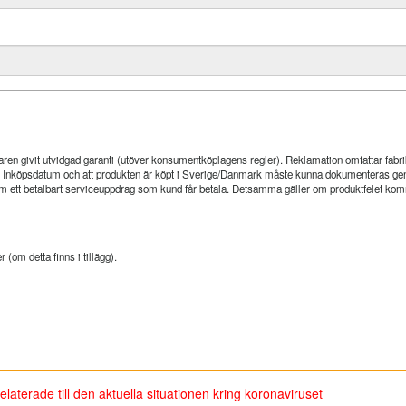
ren givit utvidgad garanti (utöver konsumentköplagens regler). Reklamation omfattar fabrika
ng. Inköpsdatum och att produkten är köpt i Sverige/Danmark måste kunna dokumenteras ge
 som ett betalbart serviceuppdrag som kund får betala. Detsamma gäller om produktfelet k
(om detta finns i tillägg).
laterade till den aktuella situationen kring koronaviruset