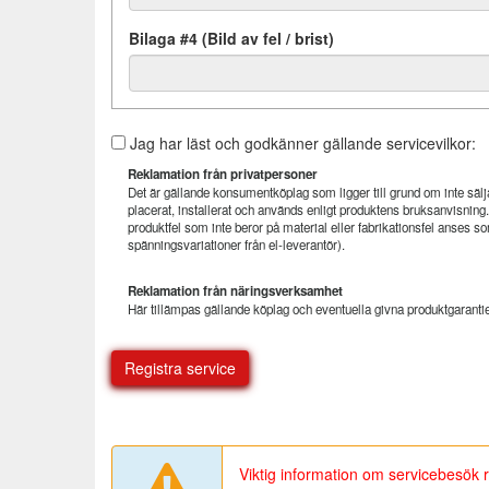
Bilaga #4 (Bild av fel / brist)
Jag har läst och godkänner gällande servicevilkor:
Reklamation från privatpersoner
Det är gällande konsumentköplag som ligger till grund om inte sälja
placerat, installerat och används enligt produktens bruksanvisni
produktfel som inte beror på material eller fabrikationsfel anses
spänningsvariationer från el-leverantör).
Reklamation från näringsverksamhet
Här tillämpas gällande köplag och eventuella givna produktgarantier 
Registra service
Viktig information om servicebesök re