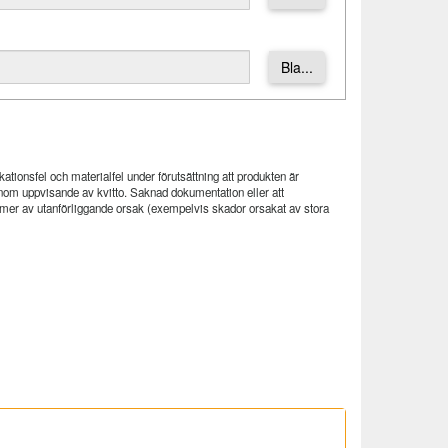
Bla...
tionsfel och materialfel under förutsättning att produkten är
nom uppvisande av kvitto. Saknad dokumentation eller att
ommer av utanförliggande orsak (exempelvis skador orsakat av stora