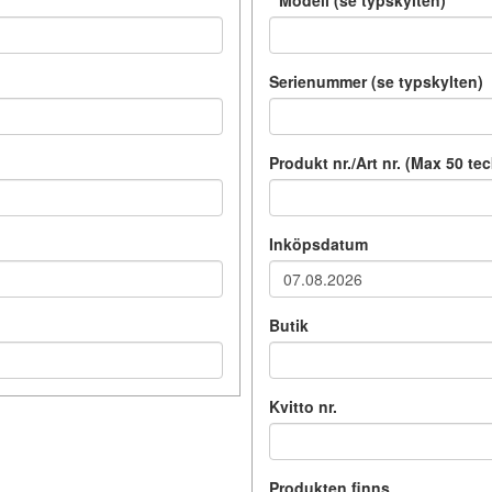
*
Modell (se typskylten)
Serienummer (se typskylten)
Produkt nr./Art nr. (Max 50 te
Inköpsdatum
Butik
Kvitto nr.
Produkten finns